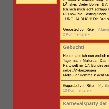
LÃ¤sker, Dieter Bohlen & A
Ich lach mich echt schlapp 
RTLnow die Casting-Show 1
- UNGLAUBLICH! Die Drei sind
Geposted von Rike in
Allgem
2 Kommentare »
Gebucht!
Heute habe ich nun endlich 
Tage nach Mallorca. Das g
Partywelt im 17. Bundesla
selbst Ã¼berzeugen
Malle - ich komme in acht M
Geposted von Rike in
My life
10 Kommentare »
Karnevalsparty de