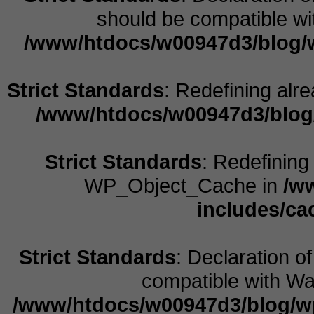
should be compatible wit
/www/htdocs/w00947d3/blog/w
Strict Standards
: Redefining alr
/www/htdocs/w00947d3/blog
Strict Standards
: Redefining
WP_Object_Cache in
/w
includes/ca
Strict Standards
: Declaration o
compatible with Wal
/www/htdocs/w00947d3/blog/w