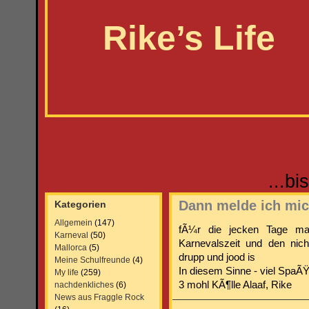
Rike’s Life
...b
Dann melde ich mi
Kategorien
Allgemein
(147)
fÃ¼r die jecken Tage ma
Karneval
(50)
Karnevalszeit und den nich
Mallorca
(5)
drupp und jood is
Meine Schulfreunde
(4)
In diesem Sinne - viel SpaÃŸ
My life
(259)
3 mohl KÃ¶lle Alaaf, Rike
nachdenkliches
(6)
News aus Fraggle Rock