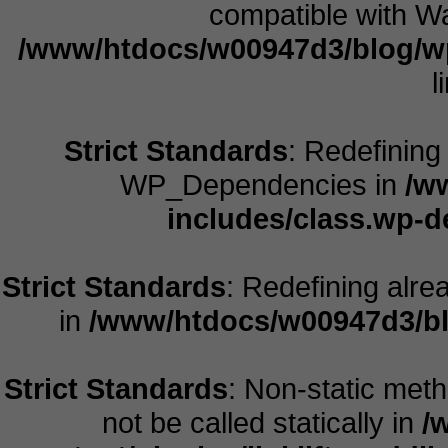
compatible with Wa
/www/htdocs/w00947d3/blog/w
l
Strict Standards
: Redefining
WP_Dependencies in
/w
includes/class.wp-
Strict Standards
: Redefining alre
in
/www/htdocs/w00947d3/bl
Strict Standards
: Non-static meth
not be called statically in
/