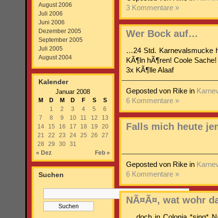
August 2006
3 Kommentare »
Juli 2006
Juni 2006
Dezember 2005
Wer Bock auf…
September 2005
Juli 2005
…24 Std. Karnevalsmucke ha
August 2004
KÃ¶ln hÃ¶ren! Coole Sache!
3x KÃ¶lle Alaaf
Kalender
Geposted von Rike in
Karnev
Januar 2008
M
D
M
D
F
S
S
6 Kommentare »
1
2
3
4
5
6
7
8
9
10
11
12
13
Falls mich heute j
14
15
16
17
18
19
20
21
22
23
24
25
26
27
28
29
30
31
« Dez
Feb »
Geposted von Rike in
Karnev
6 Kommentare »
Suchen
NÃ¤Ã¤, wat wohr d
… doch in Colonia *sing* 