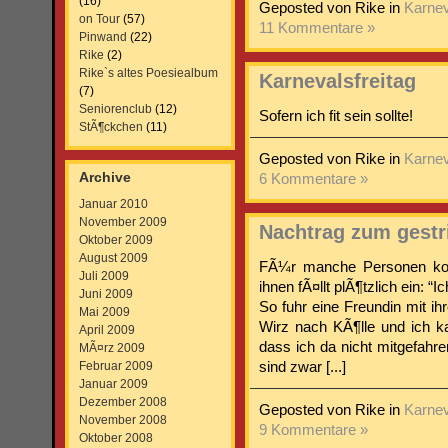
(16)
Geposted von Rike in
Karnev
on Tour
(57)
11 Kommentare »
Pinwand
(22)
Rike
(2)
Rike`s altes Poesiealbum
Karnevalsfreitag
(7)
Seniorenclub
(12)
Sofern ich fit sein sollte!
StÃ¶ckchen
(11)
Geposted von Rike in
Karnev
Archive
6 Kommentare »
Januar 2010
November 2009
Nachtrag zum gestr
Oktober 2009
August 2009
FÃ¼r manche Personen kommt
Juli 2009
ihnen fÃ¤llt plÃ¶tzlich ein: 
Juni 2009
So fuhr eine Freundin mit 
Mai 2009
Wirz nach KÃ¶lle und ich 
April 2009
dass ich da nicht mitgefahren
MÃ¤rz 2009
Februar 2009
sind zwar [...]
Januar 2009
Dezember 2008
Geposted von Rike in
Karnev
November 2008
9 Kommentare »
Oktober 2008