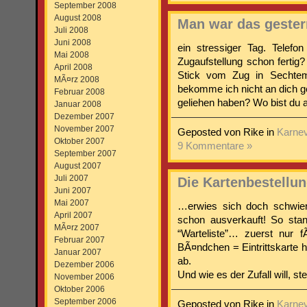
September 2008
August 2008
Man war das geste
Juli 2008
Juni 2008
ein stressiger Tag. Telefon
Mai 2008
Zugaufstellung schon fertig
April 2008
Stick vom Zug in Sechtem
MÃ¤rz 2008
bekomme ich nicht an dich g
Februar 2008
geliehen haben? Wo bist du a
Januar 2008
Dezember 2007
November 2007
Geposted von Rike in
Karnev
Oktober 2007
9 Kommentare »
September 2007
August 2007
Juli 2007
Die Kartenbestell
Juni 2007
Mai 2007
…erwies sich doch schwieri
April 2007
schon ausverkauft! So stan
MÃ¤rz 2007
“Warteliste”… zuerst nur
Februar 2007
BÃ¤ndchen = Eintrittskarte h
Januar 2007
ab.
Dezember 2006
Und wie es der Zufall will, st
November 2006
Oktober 2006
September 2006
Geposted von Rike in
Karnev