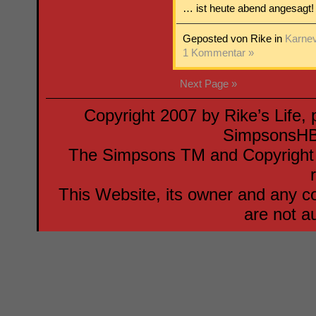
… ist heute abend angesagt!
Geposted von Rike in
Karnev
1 Kommentar »
Next Page »
Copyright 2007 by Rike’s Life,
SimpsonsH
The Simpsons TM and Copyright F
This Website, its owner and any co
are not a